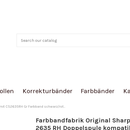
ollen
Korrekturbänder
Farbbänder
Ka
mit CS2635RH Gr Farbband schwarz/rot...
Farbbandfabrik Original Shar
2635 RH Doppelspule kompatib