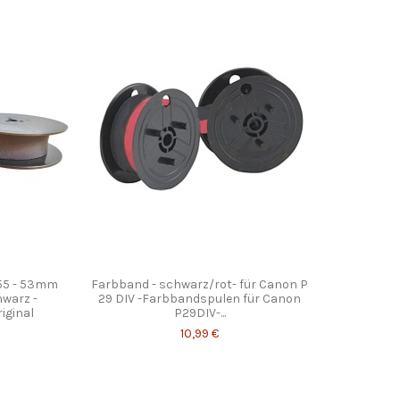
03 - 53mm
03 - 53mm
Korrekturband Lift-Off kompatibel
Farbband - 
arz/rot-
arz/rot-
mit Brother LW 200-(5 Stück)- Gr.143-
mit Cano
iginal
iginal
Farbbandfabrik...
kom
14,88 €
55 - 53mm
Farbband - schwarz/rot- für Canon P
warz -
29 DIV -Farbbandspulen für Canon
iginal
P29DIV-...
10,99 €