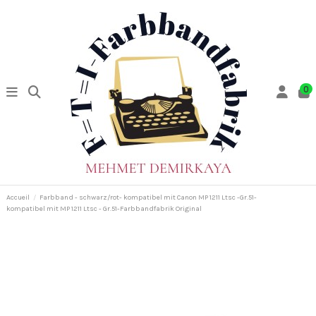
0
Accueil
Farbband - schwarz/rot- kompatibel mit Canon MP 1211 Ltsc -Gr.51-
kompatibel mit MP 1211 Ltsc - Gr.51-Farbbandfabrik Original