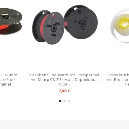
03 - 53mm
Farbband - schwarz-rot- kompatibel
Korrekturb
arz/rot-
mit Sharp CS 2164 A als Doppelspule
mit Brother 
iginal
Gr.51-...
Fa
7,98 €
Promo !