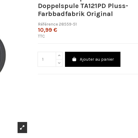
Doppelspule TA121PD Pluss-
Farbbadfabrik Original
Référence
28559-51
10,99 €
TTC
Ajouter au panier