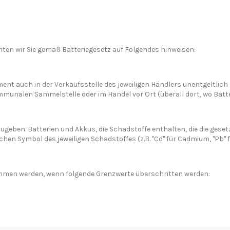
n wir Sie gemäß Batteriegesetz auf Folgendes hinweisen:
nt auch in der Verkaufsstelle des jeweiligen Händlers unentgeltlich
mmunalen Sammelstelle oder im Handel vor Ort (überall dort, wo Batt
ugeben. Batterien und Akkus, die Schadstoffe enthalten, die die geset
Symbol des jeweiligen Schadstoffes (z.B. "Cd" für Cadmium, "Pb" für
men werden, wenn folgende Grenzwerte überschritten werden: