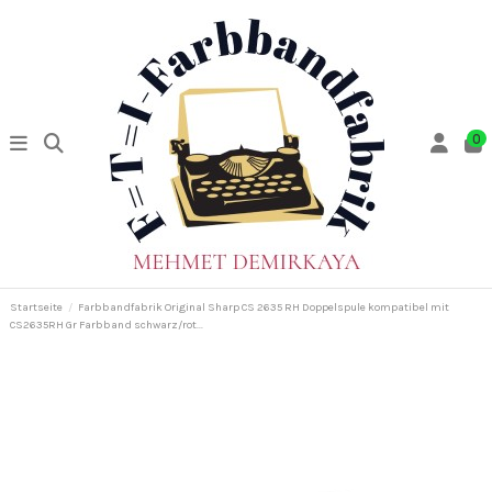
0
Startseite
Farbbandfabrik Original Sharp CS 2635 RH Doppelspule kompatibel mit
CS2635RH Gr Farbband schwarz/rot...