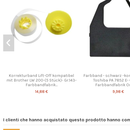
Korrekturband Lift-Off kompatibel
Farbband - schwarz -ko
mit Brother LW 200-(5 Stück)- Gr.143-
Toshiba PA 7852 E- 
Farbbandfabrik...
Farbbandfabrik Or
14,88 €
9,98 €
In saldo!
I clienti che hanno acquistato questo prodotto hanno co