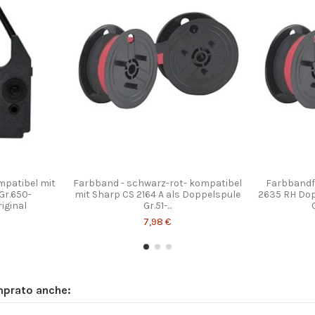
mpatibel mit
Farbband - schwarz-rot- kompatibel
Farbbandfa
Gr.650-
mit Sharp CS 2164 A als Doppelspule
2635 RH Dop
iginal
Gr.51-...
7,98 €
mprato anche: