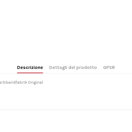
Descrizione
Dettagli del prodotto
GPSR
arbbandfabrik Original