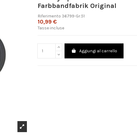
Farbbandfabrik Original
Riferimento
36799-Gr.51
10,99 €
Tasse incluse
Aggiungi al carrello