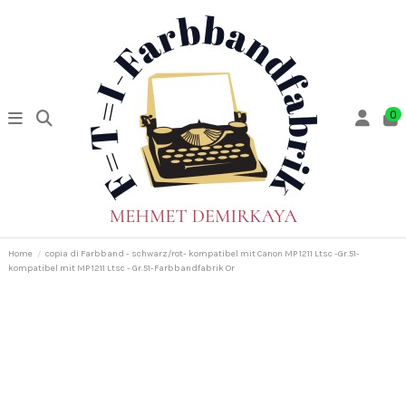
0
Home
copia di Farbband - schwarz/rot- kompatibel mit Canon MP 1211 Ltsc -Gr.51-
kompatibel mit MP 1211 Ltsc - Gr.51-Farbbandfabrik Or