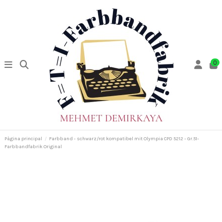
0
Pàgina principal
Farbband - schwarz/rot kompatibel mit Olympia CPD 5212 - Gr.51-
Farbbandfabrik Original