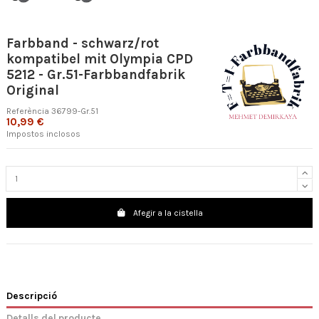
Farbband - schwarz/rot
kompatibel mit Olympia CPD
5212 - Gr.51-Farbbandfabrik
Original
Referència
36799-Gr.51
10,99 €
Impostos inclosos
Afegir a la cistella
Descripció
Detalls del producte