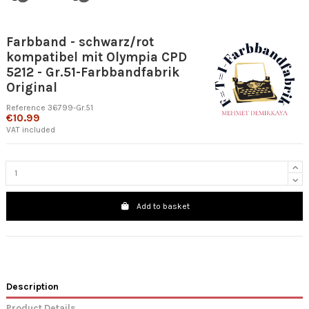
Farbband - schwarz/rot
kompatibel mit Olympia CPD
5212 - Gr.51-Farbbandfabrik
Original
Reference
36799-Gr.51
€10.99
VAT included
Add to basket
Description
Product Details