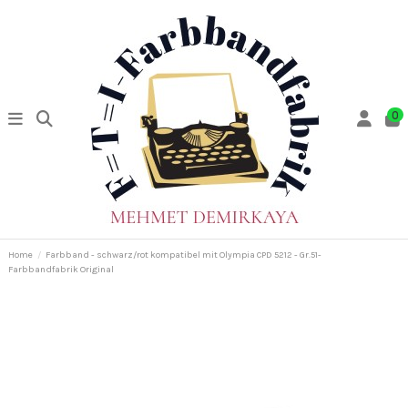
0
Home
Farbband - schwarz/rot kompatibel mit Olympia CPD 5212 - Gr.51-
Farbbandfabrik Original