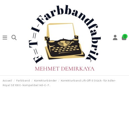
0
Accueil
Farbband
Korrekturbänder
Korrekturband Lift-Off-5 Stück- für Adler-
Royal SE 100 C- kompatibel 143-C- F...