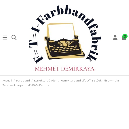
0
Accueil
Farbband
Korrekturbänder
Korrekturband Lift-Off-5 Stück- für Olympia
Texstar- kompatibel 143-C- Farbba...