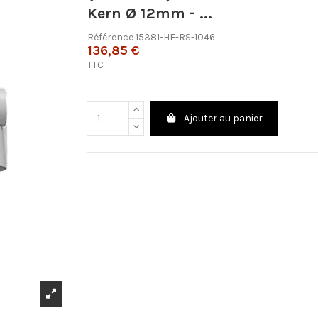
Kern Ø 12mm - ...
Référence
15381-HF-RS-1046
136,85 €
TTC
Ajouter au panier