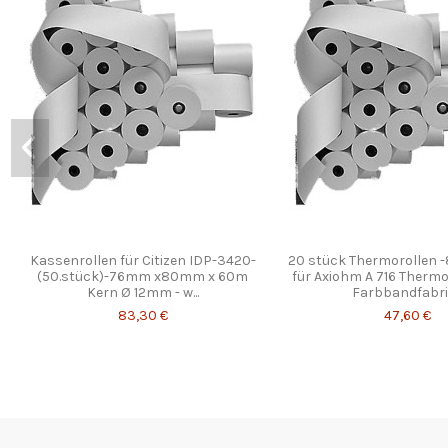
Kassenrollen für Citizen IDP-3420-
20 stück Thermorollen 
(50.stück)-76mm x80mm x 60m
für Axiohm A 716 Therm
Kern Ø 12mm - w...
Farbbandfabrik
83,30 €
47,60 €