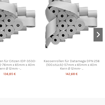
en für Citizen IDP-3530-
Kassenrollen für Datamega DPN 256
k)-76mm x 65mm x 40m
(100.stück)-57mm x 65mm x 40m
ern Ø 12mm -...
Kern Ø 12mm- ...
136,85 €
142,68 €