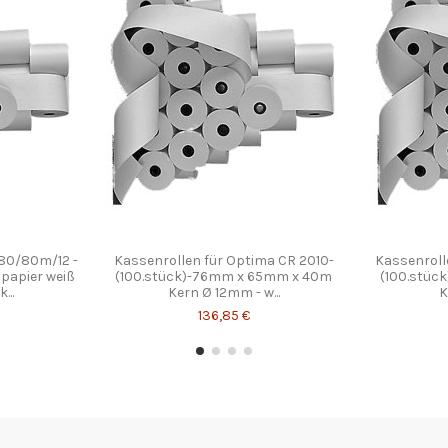
-80/80m/12 -
Kassenrollen für Optima CR 2010-
Kassenroll
opapier weiß
(100.stück)-76mm x 65mm x 40m
(100.stüc
...
Kern Ø 12mm - w...
K
136,85 €