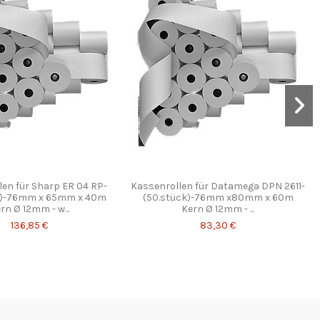
en für Sharp ER 04 RP-
Kassenrollen für Datamega DPN 2611-
k)-76mm x 65mm x 40m
(50.stück)-76mm x80mm x 60m
rn Ø 12mm - w...
Kern Ø 12mm - ...
136,85 €
83,30 €