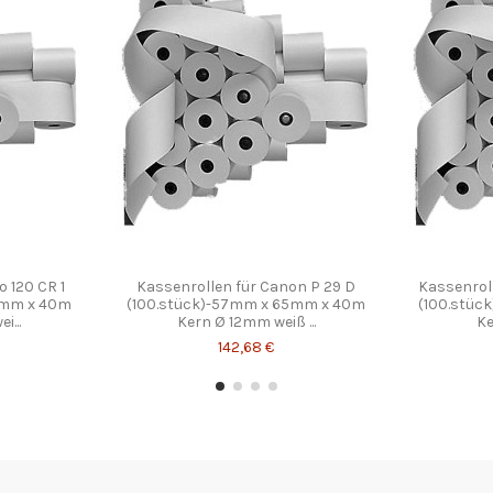
o 120 CR 1
Kassenrollen für Canon P 29 D
Kassenroll
5mm x 40m
(100.stück)-57mm x 65mm x 40m
(100.stüc
i...
Kern Ø 12mm weiß ...
Ke
142,68 €