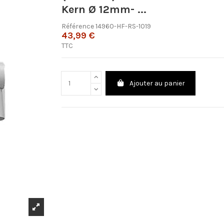
Kern Ø 12mm- ...
Référence
14960-HF-RS-1019
43,99 €
TTC
Ajouter au panier