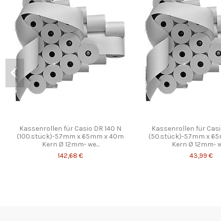
Kassenrollen für Casio DR 140 N
Kassenrollen für Casi
(100.stück)-57mm x 65mm x 40m
(50.stück)-57mm x 6
Kern Ø 12mm- we...
Kern Ø 12mm- we
142,68 €
43,99 €