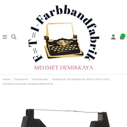
0
Home
Farbband
Farbbänder
Farbband- für Brother AX-310-(C-Film)-153-C
Schreibmaschine-Farbbandfabrik Or...