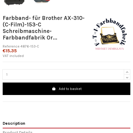
Farbband- für Brother AX-310-
(C-Film)-153-C
Schreibmaschine-
Farbbandfabrik Or...
Reference
4876-153-C
€15.35
VAT included
Add to basket
Description
Product Details