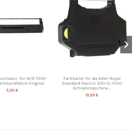
 schwarz -für NCR 7052-
Farbband- für die Adler-Royal
rbbandfabrik Original
Standard Electric 500-(C-Film)
Schreibmaschine-...
5,90 €
19,99 €