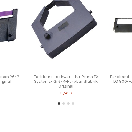
pson 2642 -
Farbband - schwarz -für Prima TX
Farbband -
iginal
Systems- Gr.644-Farbbandfabrik
LQ 800-Fa
Original
9,52 €