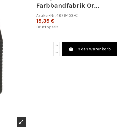
Farbbandfabrik Or...
Artikel-Nr.
4876-153-C
15,35 €
Bruttopreis
In den Warenkorb