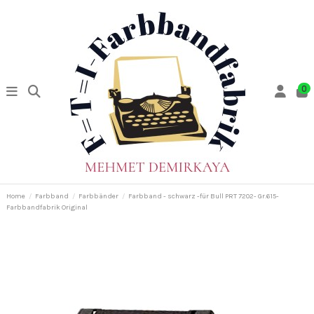
0
Home
Farbband
Farbbänder
Farbband - schwarz -für Bull PRT 7202- Gr.615-
Farbbandfabrik Original