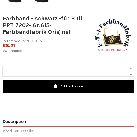
Farbband - schwarz -für Bull
PRT 7202- Gr.615-
Farbbandfabrik Original
Reference
17370-Gr.615
€8.21
VAT included
Add to basket
Description
Product Details