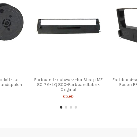
olett- für
Farbband - schwarz -für Sharp MZ
Farbband-sc
bandspulen
80 P 6- LQ 800-Farbbandfabrik
Epson ER
Original
€5.90