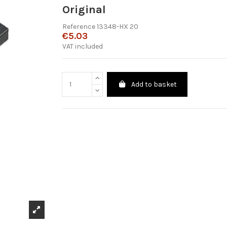
Original
Reference
13348-HX 20
€5.03
VAT included
Add to basket