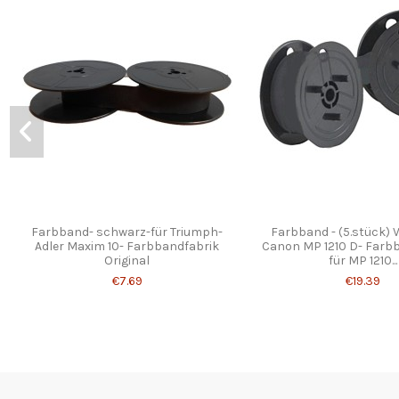
Farbband- schwarz-für Triumph-
Farbband - (5.stück) Vi
Adler Maxim 10- Farbbandfabrik
Canon MP 1210 D- Farb
Original
für MP 1210...
€7.69
€19.39