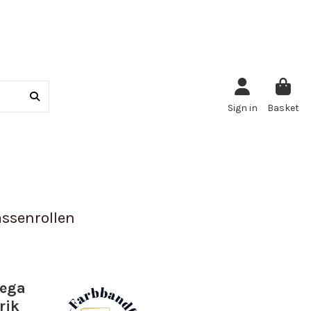
Sign in
Basket
ssenrollen
mega
rik