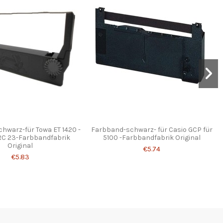
hwarz-für Towa ET 1420 -
Farbband-schwarz- für Casio GCP für
C 23-Farbbandfabrik
5100 -Farbbandfabrik Original
Original
€5.74
€5.83