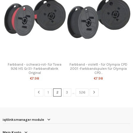
Farbband - schwarz-rot- für Towa
Farbband - violett - für Olympia CPD
926 HS Gr.51- Farbbandfabrik
2001 -Farbbandspulen für Olympia
Original
CPD...
€7.98
€7.98
1
2
3
…
526
iqitlinksmanager module
Mein Konto