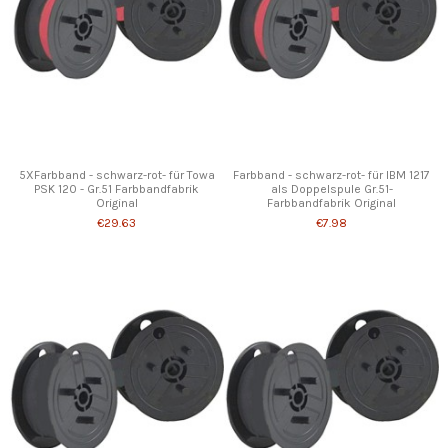
5XFarbband - schwarz-rot- für Towa
Farbband - schwarz-rot- für IBM 1217
PSK 120 - Gr.51 Farbbandfabrik
als Doppelspule Gr.51-
Original
Farbbandfabrik Original
€29.63
€7.98