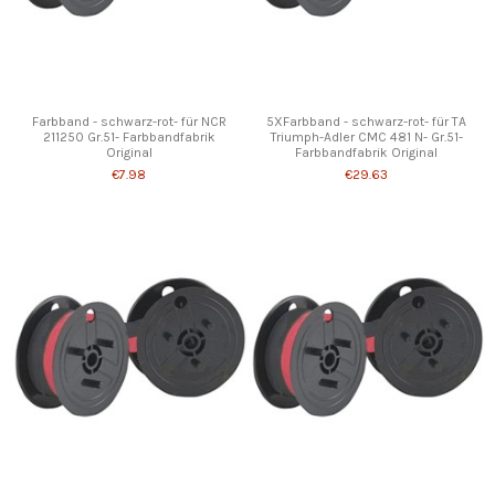
Farbband - schwarz-rot- für NCR
5XFarbband - schwarz-rot- für TA
211250 Gr.51- Farbbandfabrik
Triumph-Adler CMC 481 N- Gr.51-
Original
Farbbandfabrik Original
€7.98
€29.63