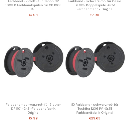
Farbband - violett - für Canon CP
Farbband - schwarz-rot- für Casio
1003 D Farbbandspulen für CP 1003
DL 325 Doppelspule -Gr.51
D-...
.Farbbandfabrik Original
€7.08
€7.98
Farbband - schwarz-rot- für Brother
5XFarbband - schwarz-rot- für
DP 501 -Gr.51-Farbbandfabrik
Toshiba 1236 PV -Gr.51
Original
Farbbandfabrik Original
€7.98
€29.63