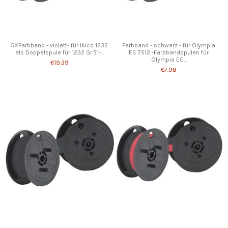
5XFarbband - violett- für Ibico 1232
Farbband - schwarz - für Olympia
als Doppelspule für 1232 Gr.51-...
EC 7512 -Farbbandspulen für
Olympia EC...
€19.39
€7.98