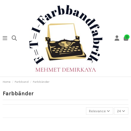
0
Home
Farbband
Farbbänder
Farbbänder
Relevance
24