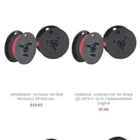
5xFarbband - schwarz- für Star
Farbband - schwarz-rot- für Sharp
Micronics DP 832 als...
QS 2770 H -Gr.51- Farbbandfabrik
Original
€29.63
€7.98