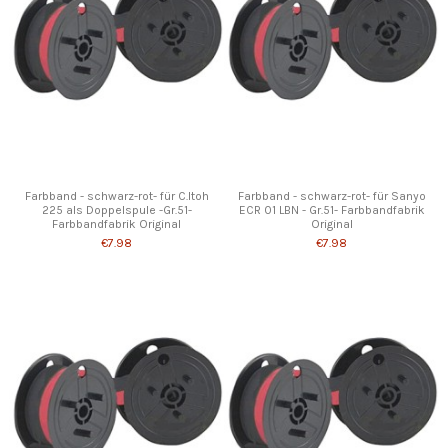
Farbband - schwarz-rot- für C.Itoh
Farbband - schwarz-rot- für Sanyo
225 als Doppelspule -Gr.51-
ECR 01 LBN - Gr.51- Farbbandfabrik
Farbbandfabrik Original
Original
€7.98
€7.98