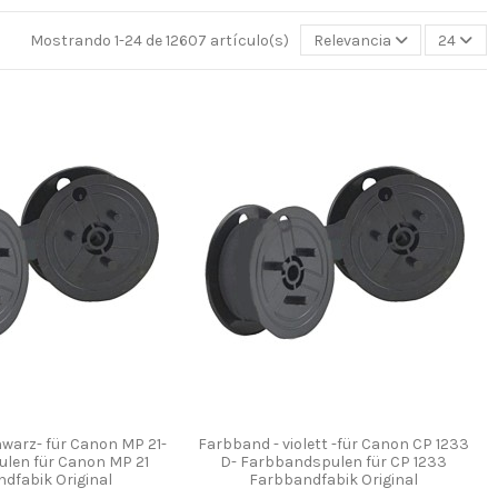
Mostrando 1-24 de 12607 artículo(s)
Relevancia
24
warz- für Canon MP 21-
Farbband - violett -für Canon CP 1233
len für Canon MP 21
D- Farbbandspulen für CP 1233
dfabik Original
Farbbandfabik Original