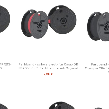
MP 1213-
Farbband - schwarz-rot- für Casio DR
Farbband -(
...
8420 V -Gr.51-Farbbandfabrik Original
Olympia CPA 5
7,98 €