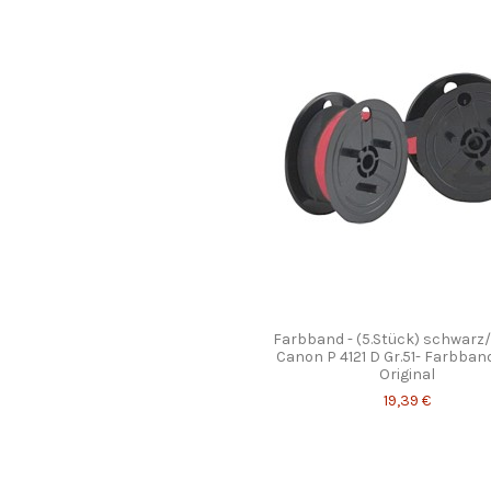
Farbband - (5.Stück) schwarz/
Canon P 4121 D Gr.51- Farbban
Original
19,39 €