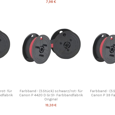
7,98 €
rot- für
Farbband - (5.Stück) schwarz/rot- für
Farbband - (5.
ndfabrik
Canon P 4420 D Gr.51- Farbbandfabrik
Canon P 39 Fa
Original
19,39 €