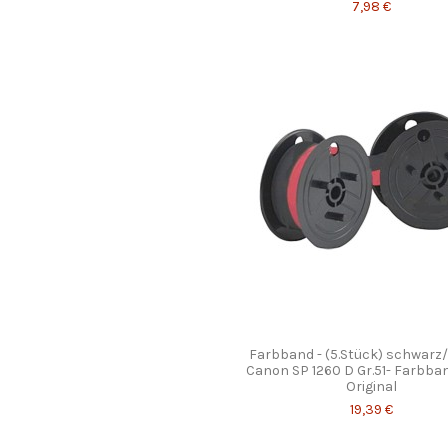
7,98 €
Farbband - (5.Stück) schwarz/
Canon SP 1260 D Gr.51- Farbba
Original
19,39 €