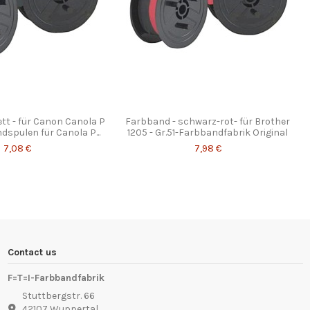
ett - für Canon Canola P
Farbband - schwarz-rot- für Brother
dspulen für Canola P...
1205 - Gr.51-Farbbandfabrik Original
7,08 €
7,98 €
Contact us
F=T=I-Farbbandfabrik
Stuttbergstr. 66
42107 Wuppertal