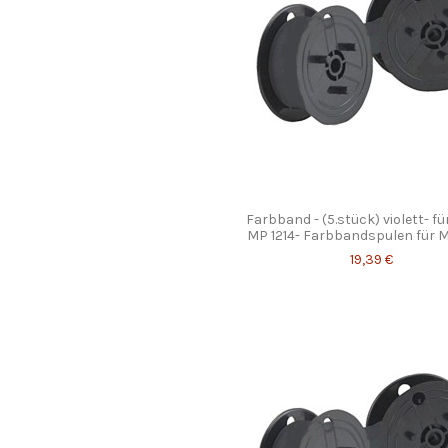
Farbband - (5.stück) violett- f
MP 1214- Farbbandspulen für MP 
19,39 €