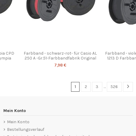
pia CPD
Farbband - schwarz-rot- für Casio AL
Farbband - viol
lympia
250 A -Gr.51-Farbbandfabrik Original
1213 D Farbban
7,98 €
1
2
3
…
526
Mein Konto
Mein Konto
Bestellungsverlauf