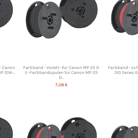
ür Canon
Farbband - Violett -für Canon MP 25 D
Farbband - sch
1214-...
II -Farbbandspulen für Canon MP 25
310 Series 
D...
7,08 €