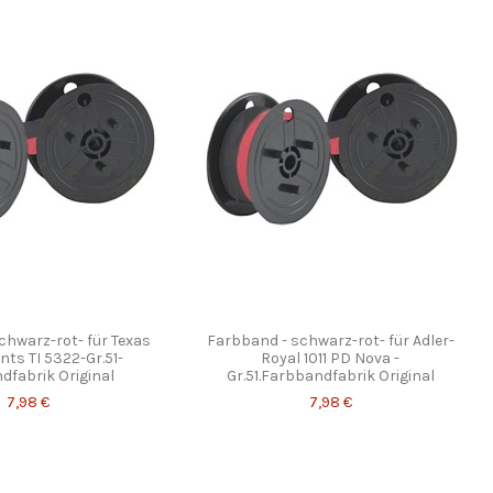
chwarz-rot- für Texas
Farbband - schwarz-rot- für Adler-
ts TI 5322-Gr.51-
Royal 1011 PD Nova -
dfabrik Original
Gr.51.Farbbandfabrik Original
7,98 €
7,98 €