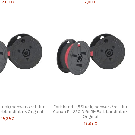
7,98 €
7,08 €
Stück) schwarz/rot- für
Farbband - (5.Stück) schwarz/rot- für
rbbandfabrik Original
Canon P 4220 D Gr.51- Farbbandfabrik
Original
19,39 €
19,39 €