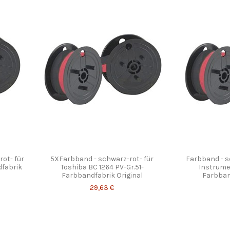
rot- für
5XFarbband - schwarz-rot- für
Farbband - s
dfabrik
Toshiba BC 1264 PV-Gr.51-
Instrumen
Farbbandfabrik Original
Farbban
29,63 €