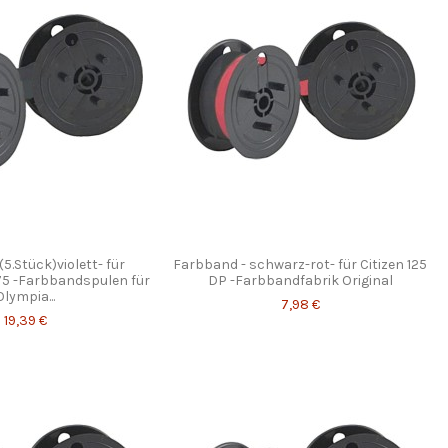
5.Stück)violett- für
Farbband - schwarz-rot- für Citizen 125
75 -Farbbandspulen für
DP -Farbbandfabrik Original
Olympia...
7,98 €
19,39 €