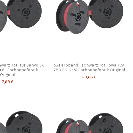
warz-rot- für Sanyo LX
5XFarbband - schwarz-rot-Towa TCA
Gr.51-Farbbandfabrik
780 FK-Gr.51 Farbbandfabrik Original
Original
29,63 €
7,98 €