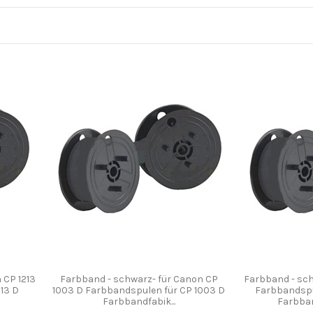
 CP 1213
Farbband - schwarz- für Canon CP
Farbband - sch
13 D
1003 D Farbbandspulen für CP 1003 D
Farbbandspu
Farbbandfabik...
Farbban