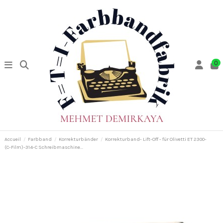
0
Accueil
Farbband
Korrekturbänder
Korrekturband- Lift-Off - für Olivetti ET 2300-
(C-Film)-314-C Schreibmaschine...