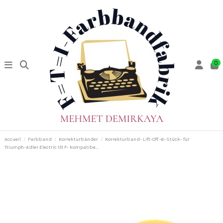
0
Accueil
Farbband
Korrekturbänder
Korrekturband- Lift-Off -6-Stück- für
Triumph-Adler Electric 151 F- kompatibe...