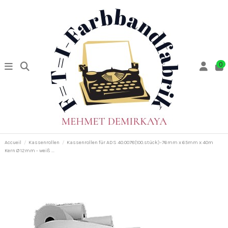
0
Accueil
Kassenrollen
Kassenrollen für ADS 40.0078(100.stück)-76mm x 65mm x 40m
Kern Ø 12mm - weiß ...