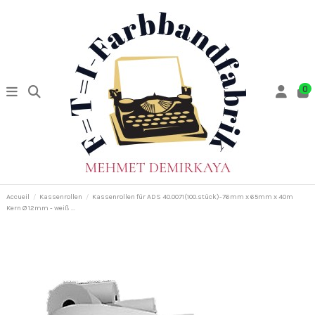
0
Accueil
Kassenrollen
Kassenrollen für ADS 40.0071(100.stück)-76mm x 65mm x 40m
Kern Ø 12mm - weiß ...