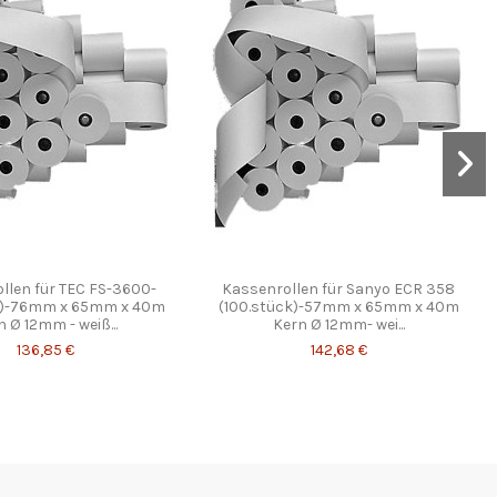
llen für TEC FS-3600-
Kassenrollen für Sanyo ECR 358
k)-76mm x 65mm x 40m
(100.stück)-57mm x 65mm x 40m
n Ø 12mm - weiß...
Kern Ø 12mm- wei...
136,85 €
142,68 €