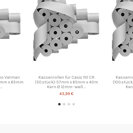
imo Vatman
Kassenrollen für Casio 110 CR
Kassenro
57mm x 65mm
(50.stück)-57mm x 65mm x 40m
(100.stüc
..
Kern Ø 12mm- weiß ...
Ker
43,99 €