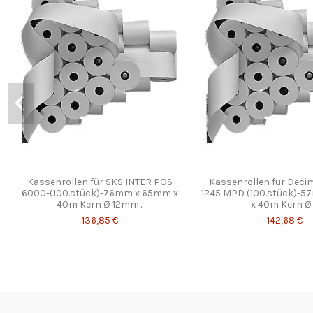
Kassenrollen für SKS INTER POS
Kassenrollen für Dec
6000-(100.stück)-76mm x 65mm x
1245 MPD (100.stück)-
40m Kern Ø 12mm...
x 40m Kern Ø .
136,85 €
142,68 €