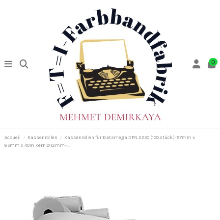
0
Accueil
Kassenrollen
Kassenrollen für Datamega DPN 2250 (100.stück)-57mm x
65mm x 40m Kern Ø 12mm-...