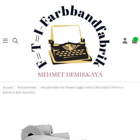
0
Accueil
Kassenrollen
Kassenrollen für Olivetti Logos 94 EU (100.stück)-57mm x
65mm x 40m Kern Ø 12...