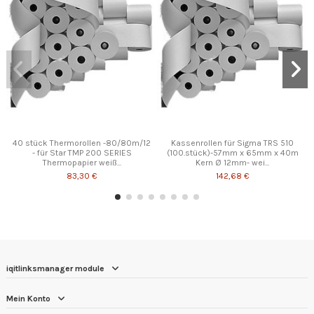
40 stück Thermorollen -80/80m/12
Kassenrollen für Sigma TRS 510
- für Star TMP 200 SERIES
(100.stück)-57mm x 65mm x 40m
Thermopapier weiß...
Kern Ø 12mm- wei...
83,30 €
142,68 €
Promo !
iqitlinksmanager module
Mein Konto