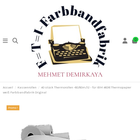
0
Accueil
Kassenrollen
40 stück Thermorollen -80/80m/12 - für IBM 4838 Thermopapier
weiß Farbbandfabrik Original
Promo !