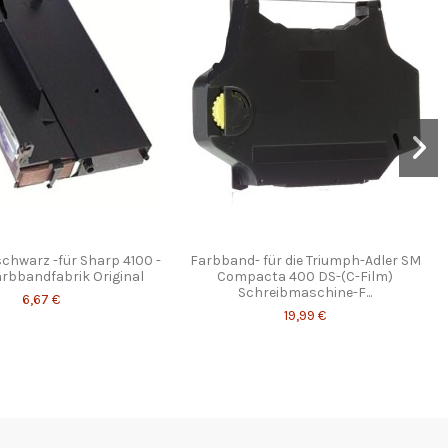
chwarz -für Sharp 4100 -
Farbband- für die Triumph-Adler SM
arbbandfabrik Original
Compacta 400 DS-(C-Film)
Schreibmaschine-F...
6,67 €
19,99 €