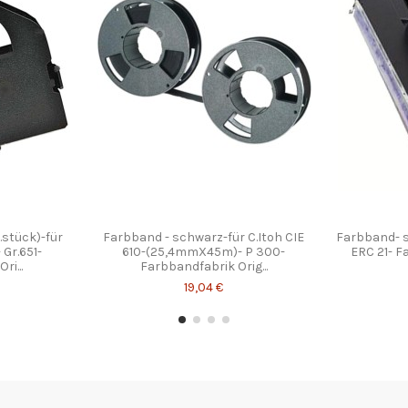
.stück)-für
Farbband - schwarz-für C.Itoh CIE
Farbband- s
Gr.651-
610-(25,4mmX45m)- P 300-
ERC 21- F
ri...
Farbbandfabrik Orig...
19,04 €