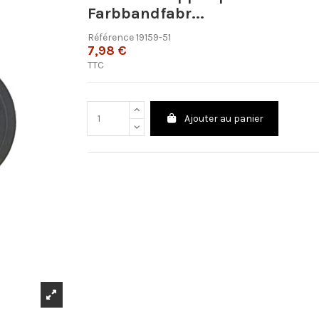
Farbbandfabr...
Référence
19159-51
7,98 €
TTC
Ajouter au panier