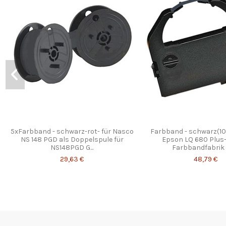
5xFarbband - schwarz-rot- für Nasco
Farbband - schwarz(10
NS 148 PGD als Doppelspule für
Epson LQ 680 Plus- 
NS148PGD G...
Farbbandfabrik O
29,63 €
48,79 €