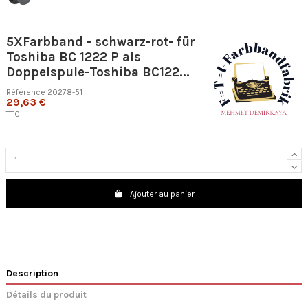
5XFarbband - schwarz-rot- für
Toshiba BC 1222 P als
Doppelspule-Toshiba BC122...
Référence
20278-51
29,63 €
TTC
Ajouter au panier
Description
Détails du produit