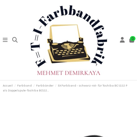
0
Accueil
Farbband
Farbbänder
5XFarbband - schwarz-rot- für Toshiba BC 1222 P
als Doppelspule-Toshiba BC122...