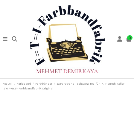
0
Accueil
Farbband
Farbbänder
5XFarbband - schwarz-rot- für TA Triumph-Adler
1216 P-Gr.51-Farbbandfabrik Original