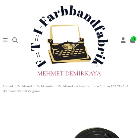
0
Accueil
Farbband
Farbbänder
Farbband - schwarz- für die Brother 262 TR- Gr.5
-Farbbandfabrik Original