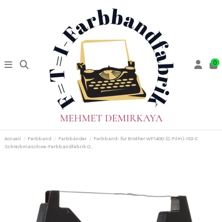
0
Accueil
Farbband
Farbbänder
Farbband- für Brother WP 1400-(C-Film)-153-C
Schreibmaschine-Farbbandfabrik O...