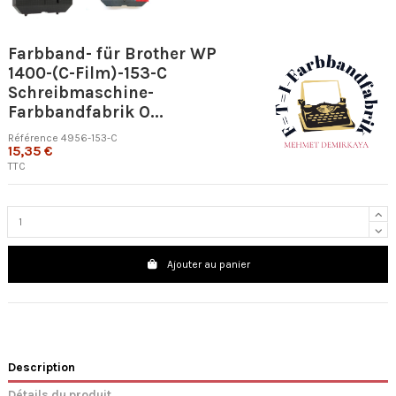
Farbband- für Brother WP
1400-(C-Film)-153-C
Schreibmaschine-
Farbbandfabrik O...
Référence
4956-153-C
15,35 €
TTC
Ajouter au panier
Description
Détails du produit