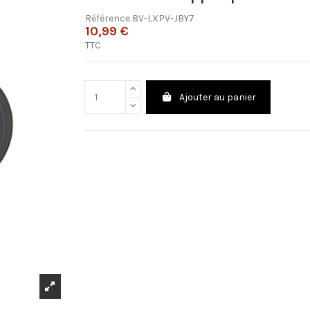
Référence
8V-LXPV-JBY7
10,99 €
TTC
Ajouter au panier