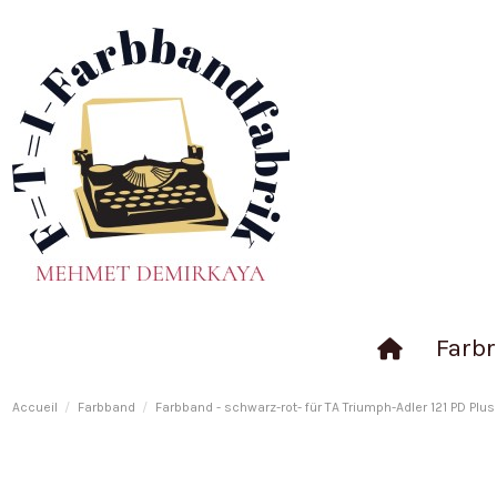
Farbr
Accueil
Farbband
Farbband - schwarz-rot- für TA Triumph-Adler 121 PD Plus 