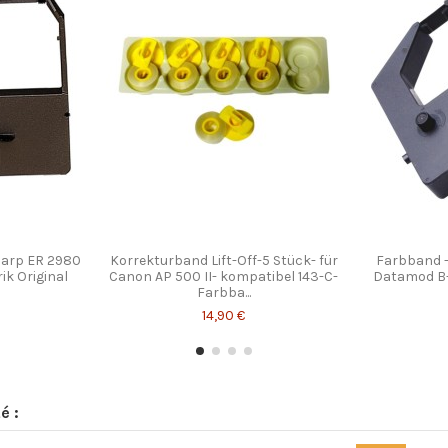
Sharp ER 2980
Korrekturband Lift-Off-5 Stück- für
Farbband -
ik Original
Canon AP 500 II- kompatibel 143-C-
Datamod B-
Farbba...
14,90 €
é :