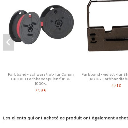
Farbband - schwarz/rot- für Canon
Farbband - violett -für 
CP 1000 Farbbandspulen für CP
- ERC 03-Farbbandfabr
1000-...
4,41 €
7,98 €
Les clients qui ont acheté ce produit ont également achet