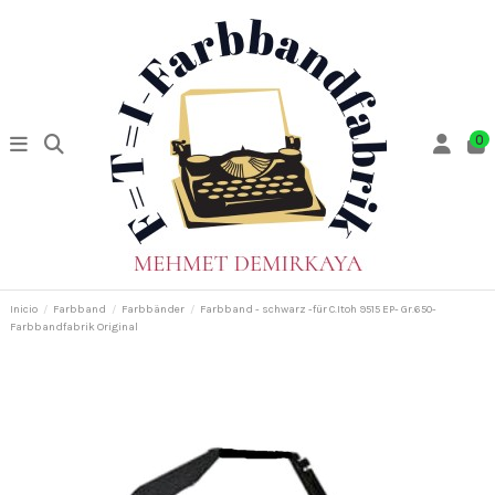
0
Inicio
Farbband
Farbbänder
Farbband - schwarz -für C.Itoh 9515 EP- Gr.650-
Farbbandfabrik Original