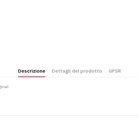
Descrizione
Dettagli del prodotto
GPSR
inal