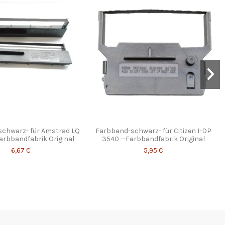
schwarz- für Amstrad LQ
Farbband-schwarz- für Citizen I-DP
arbbandfabrik Original
3540 --Farbbandfabrik Original
6,67 €
5,95 €