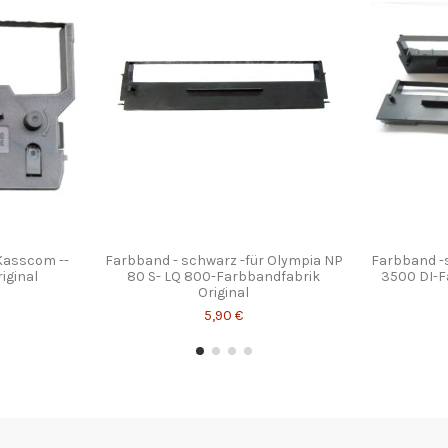
 Kasscom --
Farbband - schwarz -für Olympia NP
Farbband -
iginal
80 S- LQ 800-Farbbandfabrik
3500 DI-F
Original
5,90 €