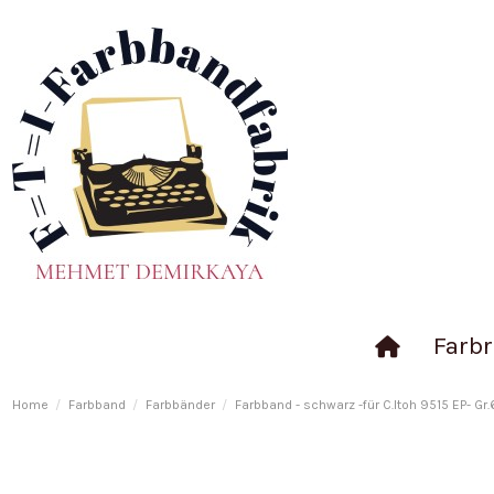
Farbr
Home
Farbband
Farbbänder
Farbband - schwarz -für C.Itoh 9515 EP- Gr