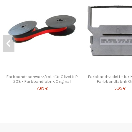
Farbband- schwarz/rot -für Olivetti P
Farbband-violett - für
203 - Farbbandfabrik Original
Farbbandfabrik Or
7,69 €
5,95 €