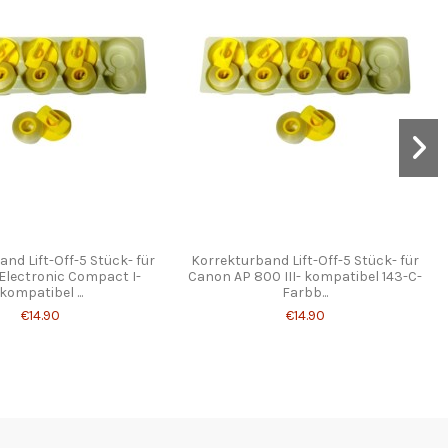
nd Lift-Off-5 Stück- für
Korrekturband Lift-Off-5 Stück- für
Electronic Compact I-
Canon AP 800 III- kompatibel 143-C-
kompatibel ...
Farbb...
€14.90
€14.90