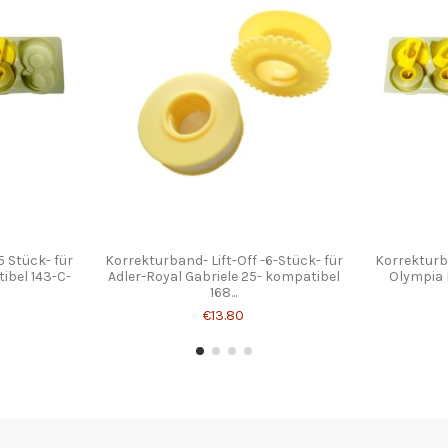
5 Stück- für
Korrekturband- Lift-Off -6-Stück- für
Korrekturba
ibel 143-C-
Adler-Royal Gabriele 25- kompatibel
Olympia 
168...
€13.80