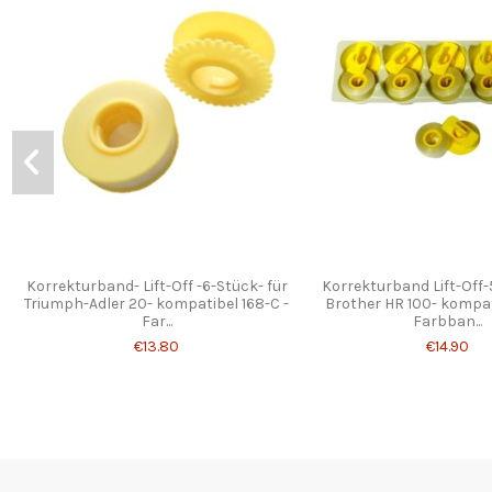
Korrekturband- Lift-Off -6-Stück- für
Korrekturband Lift-Off-
Triumph-Adler 20- kompatibel 168-C -
Brother HR 100- kompat
Far...
Farbban...
€13.80
€14.90