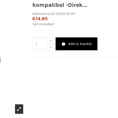
kompatibel -Direk...
Reference
GY-0KRX-673Y
€14.90
VAT included
Add to basket