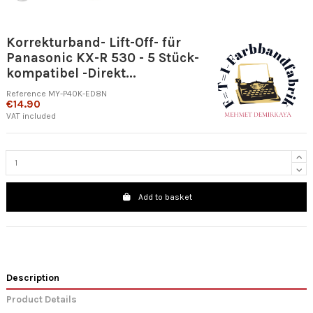
Korrekturband- Lift-Off- für
Panasonic KX-R 530 - 5 Stück-
kompatibel -Direkt...
Reference
MY-P40K-ED8N
€14.90
VAT included
Add to basket
Description
Product Details