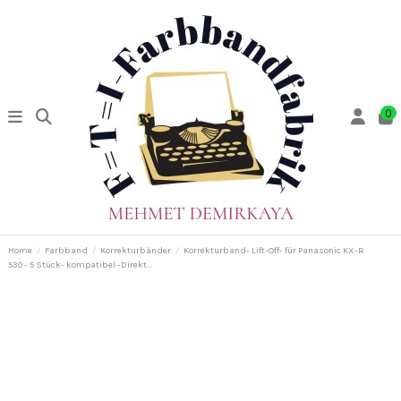
0
Home
Farbband
Korrekturbänder
Korrekturband- Lift-Off- für Panasonic KX-R
530 - 5 Stück- kompatibel -Direkt...