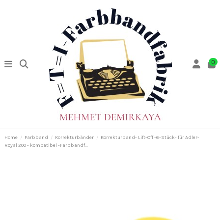
0
Home
Farbband
Korrekturbänder
Korrekturband- Lift-Off -6-Stück- für Adler-
Royal 200 - kompatibel -Farbbandf...