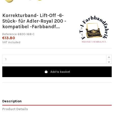
Korrekturband- Lift-Off -6-
Stück- für Adler-Royal 200 -
kompatibel -Farbbandf...
Reference
6830-168-C
€13.80
VAT included
Add to basket
Description
Product Details