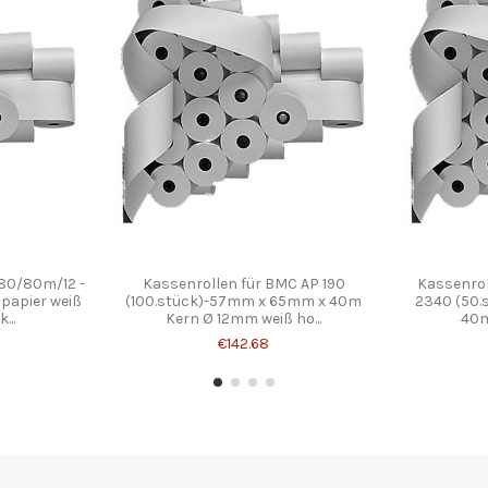
-80/80m/12 -
Kassenrollen für BMC AP 190
Kassenro
opapier weiß
(100.stück)-57mm x 65mm x 40m
2340 (50.
...
Kern Ø 12mm weiß ho...
40m
€142.68