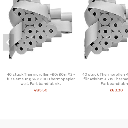
40 stück Thermorollen -80/80m/12 -
40 stück Thermorollen 
für Samsung SRP 300 Thermopapier
für Axiohm A 715 Therm
weiß Farbbandfabrik...
Farbbandfabrik
€83.30
€83.30