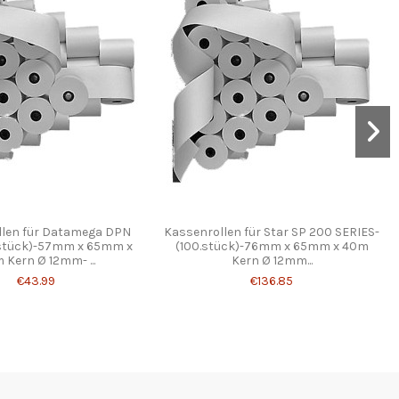
llen für Datamega DPN
Kassenrollen für Star SP 200 SERIES-
stück)-57mm x 65mm x
(100.stück)-76mm x 65mm x 40m
 Kern Ø 12mm- ...
Kern Ø 12mm...
€43.99
€136.85