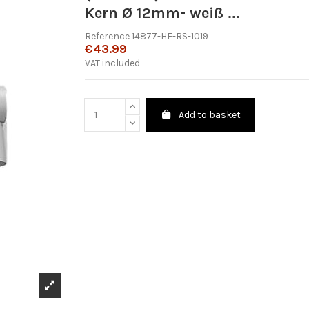
Kern Ø 12mm- weiß ...
Reference
14877-HF-RS-1019
€43.99
VAT included
Add to basket