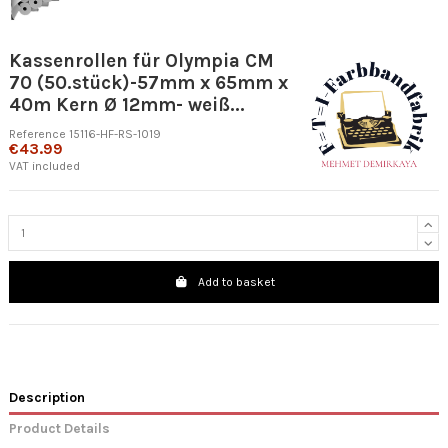
Kassenrollen für Olympia CM
70 (50.stück)-57mm x 65mm x
40m Kern Ø 12mm- weiß...
Reference
15116-HF-RS-1019
€43.99
VAT included
Add to basket
Description
Product Details