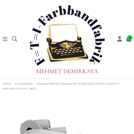
0
Home
Kassenrollen
Kassenrollen für Olympia CM 70 (50.stück)-57mm x 65mm x
40m Kern Ø 12mm- weiß...