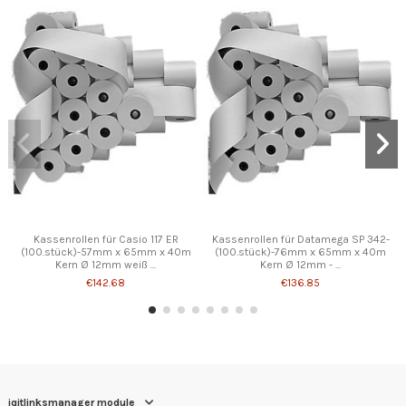
Kassenrollen für Casio 117 ER
Kassenrollen für Datamega SP 342-
(100.stück)-57mm x 65mm x 40m
(100.stück)-76mm x 65mm x 40m
Kern Ø 12mm weiß ...
Kern Ø 12mm - ...
€142.68
€136.85
On sale!
iqitlinksmanager module