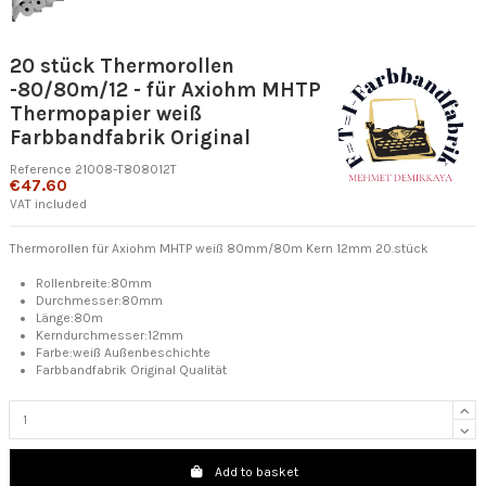
20 stück Thermorollen
-80/80m/12 - für Axiohm MHTP
Thermopapier weiß
Farbbandfabrik Original
Reference
21008-T808012T
€47.60
VAT included
Thermorollen für Axiohm MHTP weiß 80mm/80m Kern 12mm 20.stück
Rollenbreite:80mm
Durchmesser:80mm
Länge:80m
Kerndurchmesser:12mm
Farbe:weiß Außenbeschichte
Farbbandfabrik Original Qualität
Add to basket