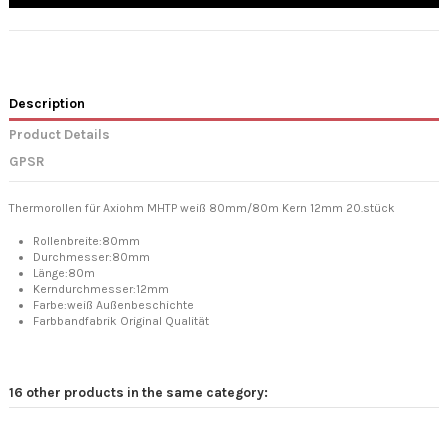
Description
Product Details
GPSR
Thermorollen für Axiohm MHTP weiß 80mm/80m Kern 12mm 20.stück
Rollenbreite:80mm
Durchmesser:80mm
Länge:80m
Kerndurchmesser:12mm
Farbe:weiß Außenbeschichte
Farbbandfabrik Original Qualität
16 other products in the same category: