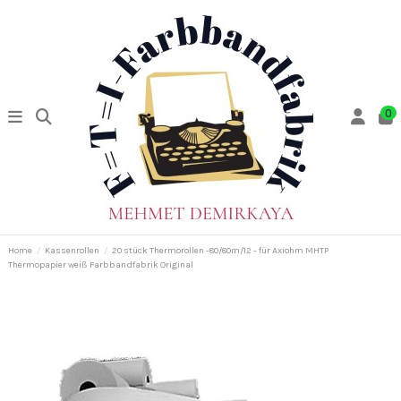
0
Home
Kassenrollen
20 stück Thermorollen -80/80m/12 - für Axiohm MHTP
Thermopapier weiß Farbbandfabrik Original