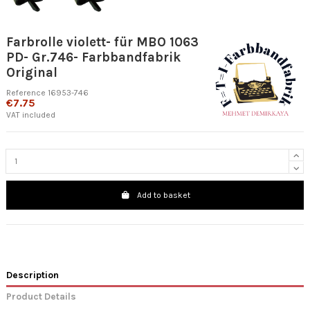
Farbrolle violett- für MBO 1063
PD- Gr.746- Farbbandfabrik
Original
Reference
16953-746
€7.75
VAT included
Add to basket
Description
Product Details