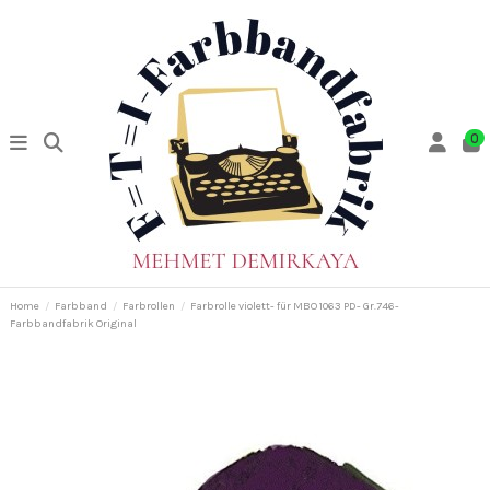
0
Home
Farbband
Farbrollen
Farbrolle violett- für MBO 1063 PD- Gr.746-
Farbbandfabrik Original