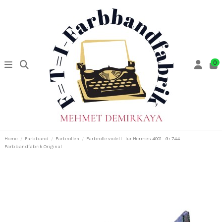
0
Home
Farbband
Farbrollen
Farbrolle violett- für Hermes 4001 - Gr.744
Farbbandfabrik Original