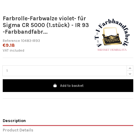
Farbrolle-Farbwalze violet- für
Sigma CR 5000 (1.stück) - IR 93
-Farbbandfabr...
Reference
10483-IR93
€9.18
VAT included
Add to basket
Description
Product Details