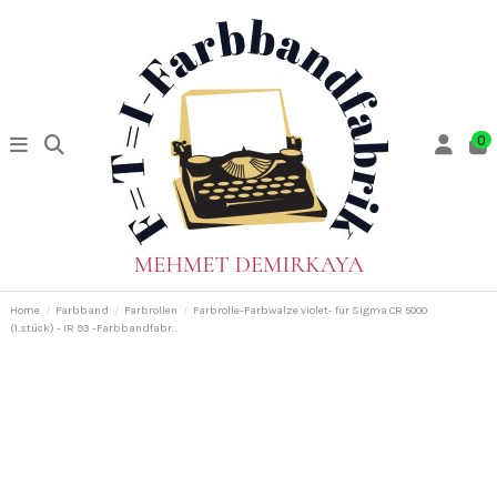
0
Home
Farbband
Farbrollen
Farbrolle-Farbwalze violet- für Sigma CR 5000
(1.stück) - IR 93 -Farbbandfabr...