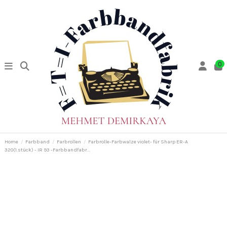
0
Home
Farbband
Farbrollen
Farbrolle-Farbwalze violet- für Sharp ER-A
320(1.stück) - IR 93 -Farbbandfabr...