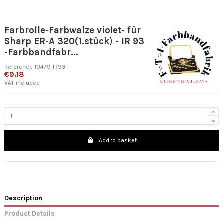
Farbrolle-Farbwalze violet- für
Sharp ER-A 320(1.stück) - IR 93
-Farbbandfabr...
Reference
10479-IR93
€9.18
VAT included
Add to basket
Description
Product Details