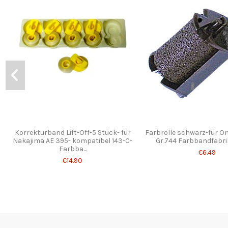
Korrekturband Lift-Off-5 Stück- für
Farbrolle schwarz-für Om
Nakajima AE 395- kompatibel 143-C-
Gr.744 Farbbandfabrik
Farbba...
€6.49
€14.90