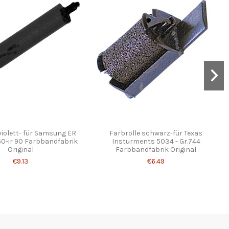
violett- für Samsung ER
Farbrolle schwarz-für Texas
760-ir 90 Farbbandfabrik
Insturments 5034 - Gr.744
Original
Farbbandfabrik Original
€9.13
€6.49