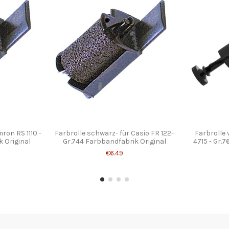
ron RS 1110 -
Farbrolle schwarz- für Casio FR 122-
Farbrolle 
 Original
Gr.744 Farbbandfabrik Original
4715 - Gr.
€6.49