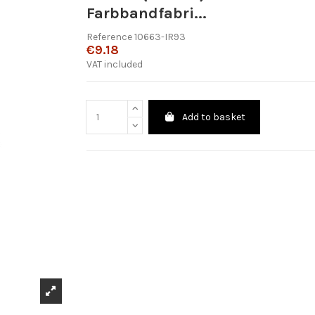
Farbbandfabri...
Reference
10663-IR93
€9.18
VAT included
Add to basket