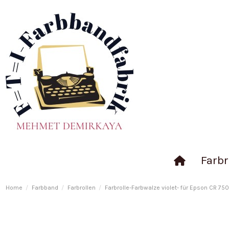
Farbr
Home
Farbband
Farbrollen
Farbrolle-Farbwalze violet- für Epson CR 750 (