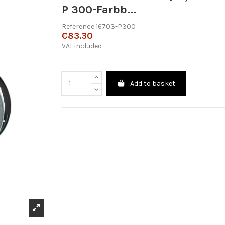
P 300-Farbb...
Reference
16703-P300
€83.30
VAT included
Add to basket