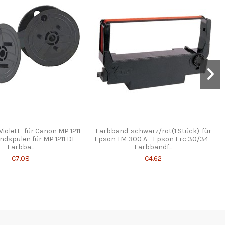
iolett- für Canon MP 1211
Farbband-schwarz/rot(1 Stück)-für
dspulen für MP 1211 DE
Epson TM 300 A - Epson Erc 30/34 -
Farbba...
Farbbandf...
€7.08
€4.62