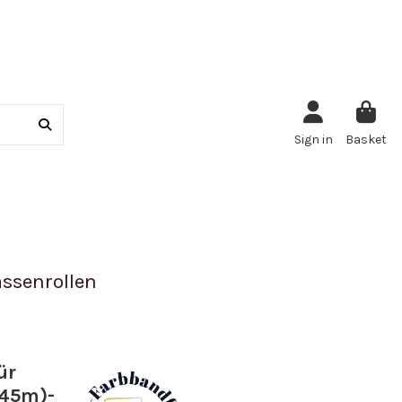
Sign in
Basket
ssenrollen
ür
X45m)-