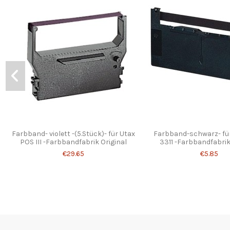
Farbband- violett -(5.Stück)- für Utax
Farbband-schwarz- fü
POS III -Farbbandfabrik Original
3311 -Farbbandfabrik
€29.65
€5.85