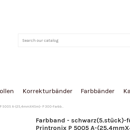
ollen
Korrekturbänder
Farbbänder
Ka
x P 5005 A-(25,4mmX45m)- P 300-Farbb...
Farbband - schwarz(5.stück)-f
Printronix P 5005 A-(25,4mm