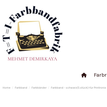
Farbr
Home
Farbband
Farbbänder
Farbband - schwarz(5.stück)-für Printroni