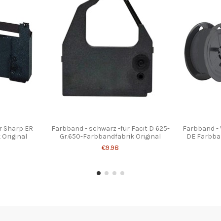
r Sharp ER
Farbband - schwarz -für Facit D 625-
Farbband - V
 Original
Gr.650-Farbbandfabrik Original
DE Farbban
€9.98