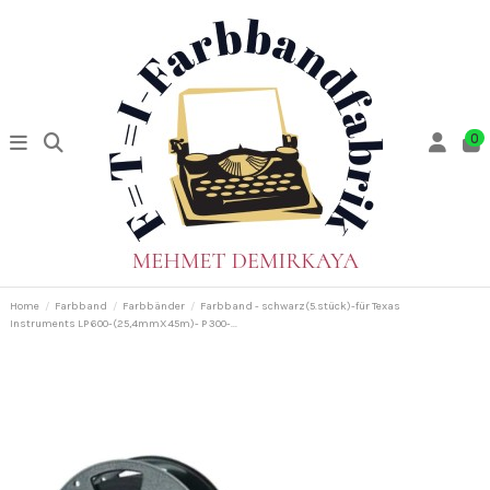
0
Home
Farbband
Farbbänder
Farbband - schwarz(5.stück)-für Texas
Instruments LP 600-(25,4mmX45m)- P 300-...