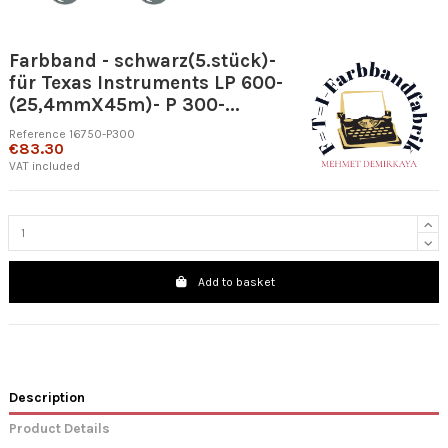
Farbband - schwarz(5.stück)-
für Texas Instruments LP 600-
(25,4mmX45m)- P 300-...
Reference
16750-P300
€83.30
VAT included
Add to basket
Description
Product Details