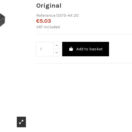
Original
Reference
13175-HX 20
€5.03
VAT included
Add to basket