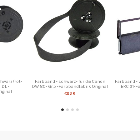
chwarz/rot-
Farbband - schwarz- für die Canon
Farbband - v
 DL -
DW 80- Gr.5 -Farbbandfabrik Original
ERC 31-Fa
iginal
€9.58