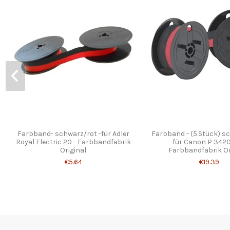
Farbband- schwarz/rot -für Adler
Farbband - (5.Stück) s
Royal Electric 20 - Farbbandfabrik
für Canon P 3420
Original
Farbbandfabrik Or
€5.64
€19.39