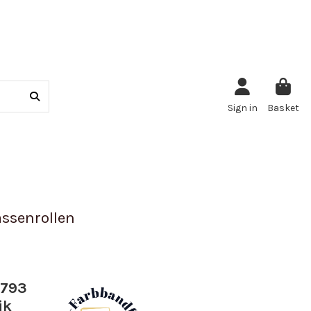
Sign in
Basket
ssenrollen
2793
ik