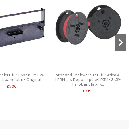
iolett-für Epson TM 925 -
Farbband - schwarz-rot- für Ativa AT-
rbbandfabrik Original
LP514 als Doppelspule-LP514- Gr.51-
Farbbandfabrik...
€5.90
€7.69