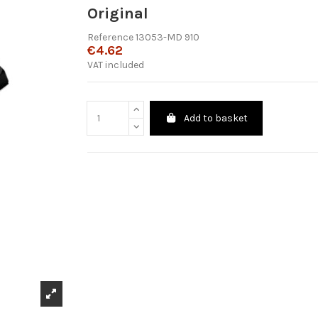
Original
Reference
13053-MD 910
€4.62
VAT included
Add to basket