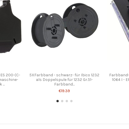
 ES 200-(C-
5XFarbband - schwarz- für Ibico 1232
Farbband- 
bmaschine-
als Doppelspule für 1232 Gr.51-
1064 I - 
...
Farbband...
€19.39