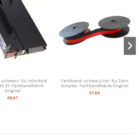
schwarz -für Interbold
Farbband- schwarz/rot -für Daro
ERC 21- Farbbandfabrik
Simplex- Farbbandfabrik Original
Original
€7.69
€6.67