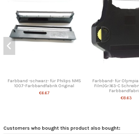
Farbband -schwarz- für Philips NMS
Farbband- für Olympia
1007-Farbbandfabrik Original
Film)Gr.163-C Schrei
Farbbandfabrik 
€6.67
€8.63
Customers who bought this product also bought: