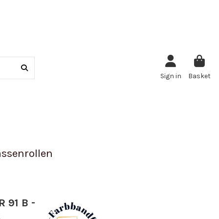
Sign in
Basket
ssenrollen
R 91 B -
k